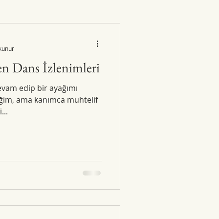
kunur
en Dans İzlenimleri
evam edip bir ayağımı
iğim, ama kanımca muhtelif
..