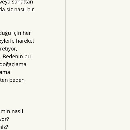
 veya sanattan 
 siz nasıl bir 
duğu için her 
ylerle hareket 
etiyor, 
… Bedenin bu 
e doğaçlama 
lama 
eten beden 
imin nasıl 
yor? 
niz?