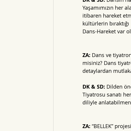
Yaşamımızın her al
itibaren hareket e
kültürlerin bıraktığ
Dans-Hareket var o
ZA: 
Dans ve tiyatron
misiniz? Dans tiyat
detaylardan mutlak
DK & SD: 
Dilden ön
Tiyatrosu sanatı he
diliyle anlatabilmen
ZA: 
“BELLEK” projesi