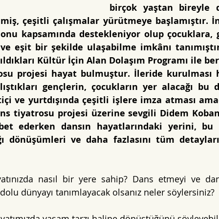
birçok yaştan bireyle d
miş, çeşitli çalışmalar yürütmeye başlamıştır. İni
 Fonu kapsamında destekleniyor olup çocuklara, g
ve eşit bir şekilde ulaşabilme imkânı tanımıştır.
ıldıkları Kültür İçin Alan Dolaşım Programı ile be
rosu projesi hayat bulmuştur. İleride kurulması 
lıştıkları gençlerin, çocukların yer alacağı bu d
içi ve yurtdışında çeşitli işlere imza atması ama
ans tiyatrosu projesi üzerine sevgili Didem Koba
bet ederken dansın hayatlarındaki yerini, bu ö
ğı dönüşümleri ve daha fazlasını tüm detayları
atınızda nasıl bir yere sahip? Dans etmeyi ve dans
 dolu dünyayı tanımlayacak olsanız neler söylersiniz?
yatımızda yaşam tarzı haline dönüştüğünü söyleyebilir