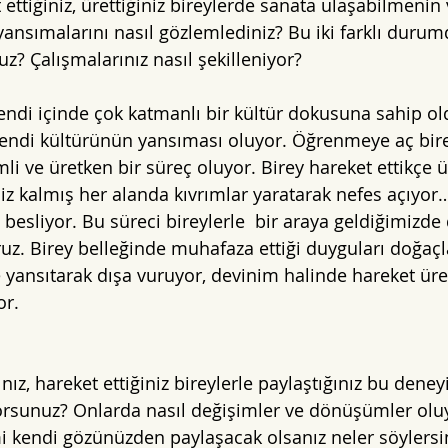
ettiğiniz, ürettiğiniz bireylerde sanata ulaşabilmenin
sımalarını nasıl gözlemlediniz? Bu iki farklı durumda
z? Çalışmalarınız nasıl şekilleniyor?
endi içinde çok katmanlı bir kültür dokusuna sahip ol
endi kültürünün yansıması oluyor. Öğrenmeye aç bire
i ve üretken bir süreç oluyor. Birey hareket ettikçe ür
z kalmış her alanda kıvrımlar yaratarak nefes açıyor
besliyor. Bu süreci bireylerle  bir araya geldiğimizd
ruz. Birey belleğinde muhafaza ettiği duyguları doğaç
yansıtarak dışa vuruyor, devinim halinde hareket ür
r.   
ınız, hareket ettiğiniz bireylerle paylaştığınız bu deney
yorsunuz? Onlarda nasıl değişimler ve dönüşümler olu
i kendi gözünüzden paylaşacak olsanız neler söylersi