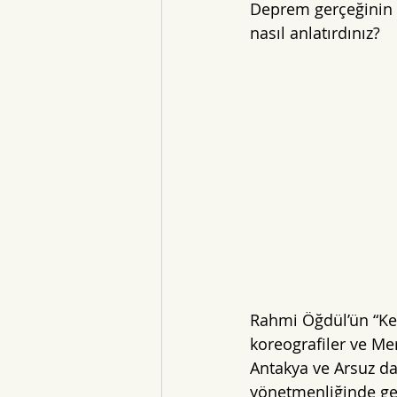
Deprem gerçeğinin v
nasıl anlatırdınız?
Rahmi Öğdül’ün “Ken
koreografiler ve M
Antakya ve Arsuz da 
yönetmenliğinde ger