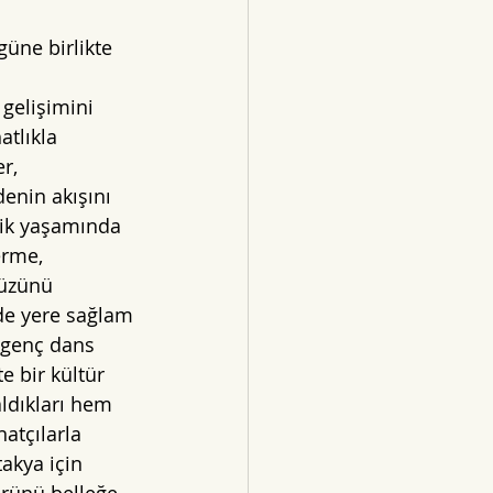
üne birlikte 
 
gelişimini 
tlıkla 
r, 
enin akışını 
ik yaşamında  
rme, 
üzünü 
de yere sağlam 
 genç dans 
e bir kültür 
ldıkları hem 
atçılarla 
akya için 