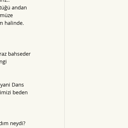
ştüğü andan 
ümüze 
im halinde. 
iraz bahseder 
ngi 
 yani Dans 
imizi beden 
 
adım neydi? 