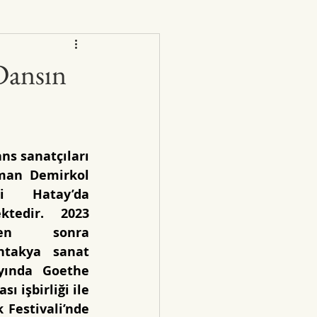
Dansın
s sanatçıları 
an Demirkol 
i Hatay’da 
ktedir. 2023 
den sonra 
ntakya sanat 
ayında Goethe 
ı işbirliği ile 
Festivali’nde 