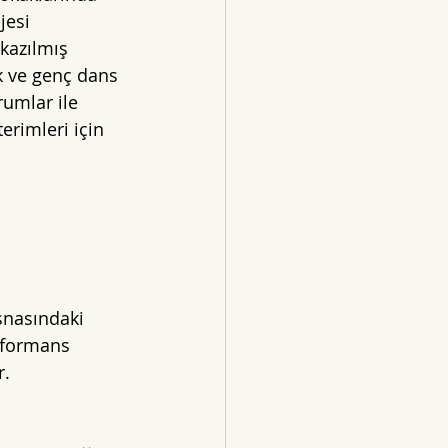
jesi  
kazılmış 
 ve genç dans 
umlar ile 
erimleri için 
snasındaki 
rformans 
r.