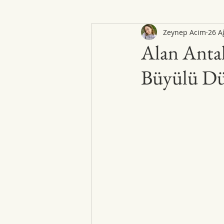
Zeynep Acim
26 A
Alan Antak
Büyülü Dü