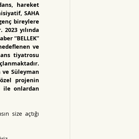
ans, hareket 
siyatif, SAHA 
enç bireylere 
 2023 yılında 
raber “BELLEK” 
hedeflenen ve 
ans tiyatrosu 
çlanmaktadır. 
n ve Süleyman 
zel projenin 
 ile onlardan 
ın size açtığı 
iz.. 