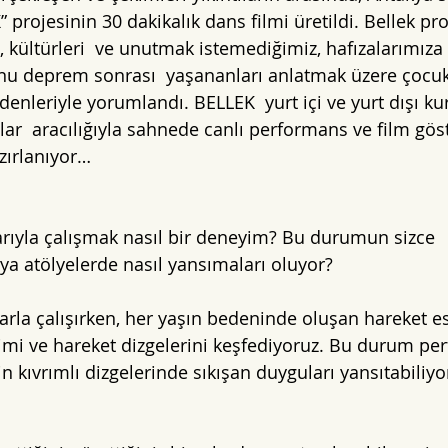
 projesinin 30 dakikalık dans filmi üretildi. Bellek pro
, kültürleri  ve unutmak istemediğimiz, hafızalarımıza 
nu deprem sonrası  yaşananları anlatmak üzere çocuk
nleriyle yorumlandı. BELLEK  yurt içi ve yurt dışı kur
ar  aracılığıyla sahnede canlı performans ve film göst
ırlanıyor…  
larıyla çalışmak nasıl bir deneyim? Bu durumun sizce 
a atölyelerde nasıl yansımaları oluyor?
larla çalışırken, her yaşın bedeninde oluşan hareket e
mi ve hareket dizgelerini keşfediyoruz. Bu durum pe
 kıvrımlı dizgelerinde sıkışan duyguları yansıtabiliyo