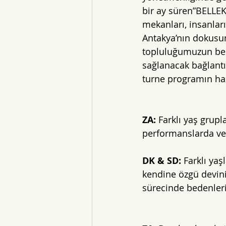
bir ay süren”BELLEK”
mekanları, insanları
Antakya’nın dokusu
topluluğumuzun bede
sağlanacak bağlantıl
turne programın haz
ZA: 
Farklı yaş grup
performanslarda vey
DK & SD: 
Farklı yaş
kendine özgü devini
sürecinde bedenlerin