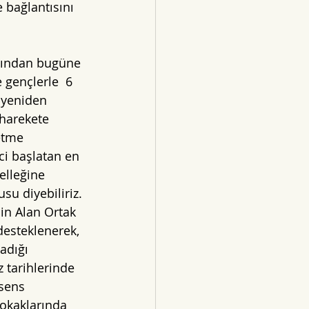
 bağlantısını 
lından bugüne 
 gençlerle  6 
yeniden 
 harekete 
etme 
i başlatan en 
elleğine 
su diyebiliriz. 
çin Alan Ortak 
esteklenerek, 
adığı 
tarihlerinde 
sens 
sokaklarında 