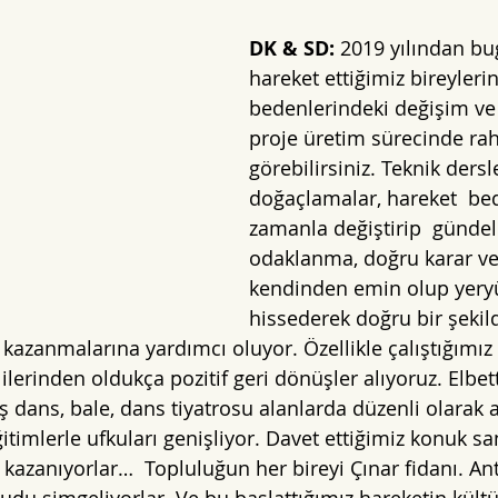
DK & SD: 
2019 yılından bug
hareket ettiğimiz bireylerin
bedenlerindeki değişim ve 
proje üretim sürecinde raha
görebilirsiniz. Teknik dersle
doğaçlamalar, hareket  bed
zamanla değiştirip  gündel
odaklanma, doğru karar ve
kendinden emin olup yery
hissederek doğru bir şekil
 kazanmalarına yardımcı oluyor. Özellikle çalıştığımız
erinden oldukça pozitif geri dönüşler alıyoruz. Elbett
 dans, bale, dans tiyatrosu alanlarda düzenli olarak a
itimlerle ufkuları genişliyor. Davet ettiğimiz konuk san
kazanıyorlar…  Topluluğun her bireyi Çınar fidanı. Ant