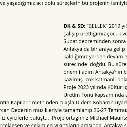
e yaşadığımız acı dolu süreçlerin bu projenin ismiyle
DK & SD: 
“BELLEK” 2019 yı
çalışıp ürettiğimiz çocuk ve
Şubat depreminden sonra 
Antakya da bir araya gelip
kaldığımız yerden devam 
sürecinde  doğdu. Bu sürec
önemli adım Antakya’nın b
kazılmış  çok katmanlı doku
Proje 2023 yılında Kültür İ
Üretim Fonu kapsamında d
tin Kapıları” metninden çıkışla Didem Koban’ın uyarl
ercan Dede’nin müzikleriyle tamamlanıp 26-27 Temmuz 
izleyicilerle buluştu.  Proje ortağımız Michael Mauris
çekleşen ve çekimleri yıkıntıların arasında, Antakya 