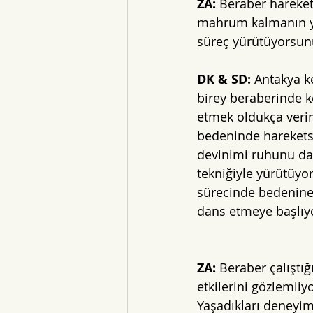
ZA: 
Beraber hareket 
mahrum kalmanın yan
süreç yürütüyorsunu
DK & SD: 
Antakya k
birey beraberinde k
etmek oldukça veriml
bedeninde hareketsi
devinimi ruhunu da 
tekniğiyle yürütüyo
sürecinde bedenine 
dans etmeye başlıyo
ZA: 
Beraber çalıştığ
etkilerini gözlemli
Yaşadıkları deneyim