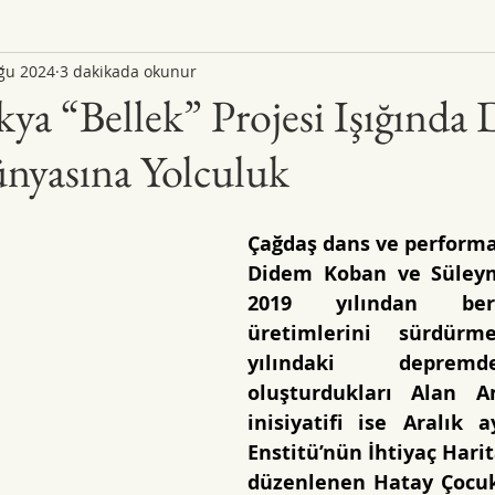
ğu 2024
3 dakikada okunur
ya “Bellek” Projesi Işığında 
nyasına Yolculuk
Çağdaş dans ve performan
Didem Koban ve Süleym
2019 yılından ber
üretimlerini sürdürme
yılındaki deprem
oluşturdukları Alan A
inisiyatifi ise Aralık 
Enstitü’nün İhtiyaç Haritas
düzenlenen Hatay Çocuk 