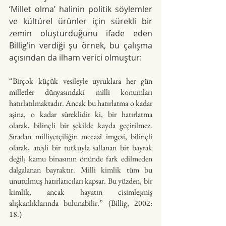
‘Millet olma’ halinin politik söylemler 
ve kültürel ürünler için sürekli bir 
zemin oluşturduğunu ifade eden 
Billig’in verdiği şu örnek, bu çalışma 
açısından da ilham verici olmuştur:
“Birçok küçük vesileyle uyruklara her gün 
milletler dünyasındaki milli konumları 
hatırlatılmaktadır. Ancak bu hatırlatma o kadar 
aşina, o kadar süreklidir ki, bir hatırlatma 
olarak, bilinçli bir şekilde kayda geçirilmez. 
Sıradan milliyetçiliğin mecazî imgesi, bilinçli 
olarak, ateşli bir tutkuyla sallanan bir bayrak 
değil; kamu binasının önünde fark edilmeden 
dalgalanan bayraktır. Milli kimlik tüm bu 
unutulmuş hatırlatıcıları kapsar. Bu yüzden, bir 
kimlik, ancak hayatın cisimleşmiş 
alışkanlıklarında bulunabilir.” (Billig, 2002: 
18.)