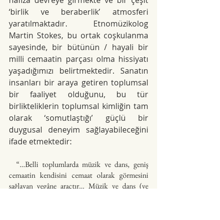
hafıza devreye girmekte ve bir çeşit 
‘birlik ve beraberlik’ atmosferi 
yaratılmaktadır. Etnomüzikolog 
Martin Stokes, bu ortak coşkulanma 
sayesinde, bir bütünün / hayali bir 
milli cemaatin parçası olma hissiyatı 
yaşadığımızı belirtmektedir. Sanatın 
insanları bir araya getiren toplumsal 
bir faaliyet olduğunu, bu tür 
birlikteliklerin toplumsal kimliğin tam 
olarak ‘somutlaştığı’ güçlü bir 
duygusal deneyim sağlayabileceğini 
ifade etmektedir:
  “…Belli toplumlarda müzik ve dans, geniş 
cemaatin kendisini cemaat olarak görmesini 
sağlayan yegâne araçtır… Müzik ve dans (ve 
bunlar üzerine konuşmak), insanları, önemli bir 
parçalarıyla, duygularıyla ve “cemaat”leriyle 
ilişki içinde olduklarını hissetmeye sevk eder.” 