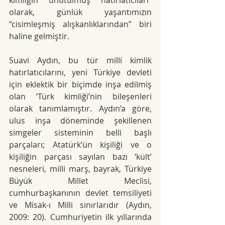
kimliğin unutulmuş hatırlatıcıları” 
olarak, günlük yaşantımızın 
“cisimleşmiş alışkanlıklarından” biri 
haline gelmiştir.
Suavi Aydın, bu tür milli kimlik 
hatırlatıcılarını, yeni Türkiye devleti 
için eklektik bir biçimde inşa edilmiş 
olan ‘Türk kimliği’nin bileşenleri 
olarak tanımlamıştır. Aydın’a göre, 
ulus inşa döneminde şekillenen 
simgeler sisteminin belli başlı 
parçaları; Atatürk’ün kişiliği ve o 
kişiliğin parçası sayılan bazı ‘kült’ 
nesneleri, milli marş, bayrak, Türkiye 
Büyük Millet Meclisi, 
cumhurbaşkanının devlet temsiliyeti 
ve Misak-ı Milli sınırlarıdır (Aydın, 
2009: 20). Cumhuriyetin ilk yıllarında 