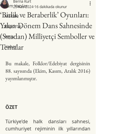
Berna Kurt
Tüm Yazılar
25 Kas 2024
16 dakikada okunur
‘Birlik ve Beraberlik’ Oyunları:
Makale
Yakın Dönem Dans Sahnesinde
Röportaj
(Sıradan) Milliyetçi Semboller ve
Arşiv
Temalar
Haber
Bu makale, Folklor/Edebiyat dergisinin 
88. sayısında (Ekim, Kasım, Aralık 2016) 
yayımlanmıştır.
ÖZET
Türkiye’de halk dansları sahnesi, 
cumhuriyet rejiminin ilk yıllarından 