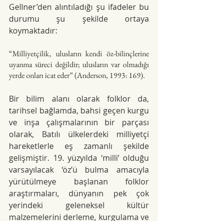
Gellner’den alıntıladığı şu ifadeler bu 
durumu şu şekilde ortaya 
koymaktadır:
“Milliyetçilik, ulusların kendi öz-bilinçlerine 
uyanma süreci değildir; ulusların var olmadığı 
yerde onları icat eder” (Anderson, 1993: 169).
Bir bilim alanı olarak folklor da, 
tarihsel bağlamda, bahsi geçen kurgu 
ve inşa çalışmalarının bir parçası 
olarak, Batılı ülkelerdeki milliyetçi 
hareketlerle eş zamanlı şekilde 
gelişmiştir. 19. yüzyılda ‘milli’ olduğu 
varsayılacak ‘öz’ü bulma amacıyla 
yürütülmeye başlanan folklor 
araştırmaları, dünyanın pek çok 
yerindeki geleneksel kültür 
malzemelerini derleme, kurgulama ve 