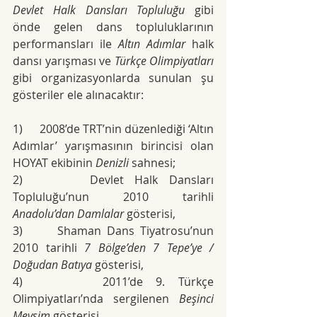
Devlet Halk Dansları Topluluğu
 gibi 
önde gelen dans topluluklarının 
performansları ile 
Altın Adımlar
 halk 
dansı yarışması ve 
Türkçe Olimpiyatları
gibi organizasyonlarda sunulan şu 
gösteriler ele alınacaktır:
1)
      2008’de TRT’nin düzenlediği ‘Altın 
Adımlar’ yarışmasının birincisi olan 
HOYAT ekibinin 
Denizli 
sahnesi;
2)
      Devlet Halk Dansları 
Topluluğu’nun 2010 tarihli 
Anadolu’dan Damlalar
 gösterisi,
3)
      Shaman Dans Tiyatrosu’nun 
2010 tarihli 
7 Bölge’den 7 Tepe’ye
/ 
Doğudan Batıya
 gösterisi,
4)
      2011’de 9. Türkçe 
Olimpiyatları’nda sergilenen 
Beşinci 
Mevsim
 gösterisi,