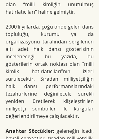
olan “milli kimliğin unutulmuş 
hatırlatıcıları” haline gelmiştir.
2000’li yıllarda, çoğu
 önde gelen dans 
topluluğu, kurumu ya da 
organizasyonu tarafından sergilenen 
altı adet halk dansı gösterisinin 
inceleneceği bu yazıda, bu 
gösterilerin ortak noktası olan “milli 
kimlik hatırlatıcıları”nın izleri 
sürülecektir. Sıradan milliyetçiliğin 
halk dansı performanslarındaki 
tezahürlerine değinilecek; sürekli 
yeniden üretilerek klişeleştirilen 
milliyetçi semboller ile kurgular 
değerlendirilmeye çalışılacaktır.
Anahtar Sözcükler
:
 geleneğin icadı, 
hayali cemaatler, sıradan milliyetçilik, 