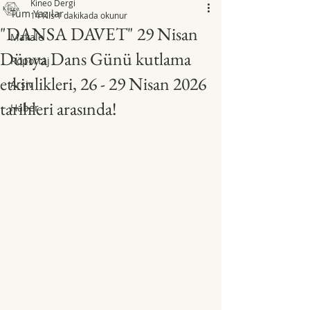
Kineo Dergi
Tüm Yazılar
14 Nis
1 dakikada okunur
"DANSA DAVET" 29 Nisan
Makale
Dünya Dans Günü kutlama
Röportaj
etkinlikleri, 26 - 29 Nisan 2026
Arşiv
tarihleri arasında!
Haber