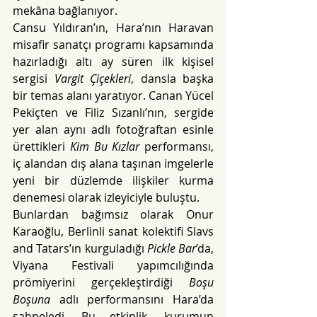
mekâna bağlanıyor.
Cansu Yıldıran’ın, Hara’nın Haravan 
misafir sanatçı programı kapsamında 
hazırladığı altı ay süren ilk kişisel 
sergisi 
Vargit Çiçekleri
, dansla başka 
bir temas alanı yaratıyor. Canan Yücel 
Pekiçten ve Filiz Sızanlı’nın, sergide 
yer alan aynı adlı fotoğraftan esinle 
ürettikleri 
Kim Bu Kızlar
 performansı, 
iç alandan dış alana taşınan imgelerle 
yeni bir düzlemde ilişkiler kurma 
denemesi olarak izleyiciyle buluştu.
Bunlardan bağımsız olarak Onur 
Karaoğlu, Berlinli sanat kolektifi Slavs 
and Tatars’ın kurguladığı 
Pickle Bar
’da, 
Viyana Festivali yapımcılığında 
prömiyerini gerçekleştirdiği 
Boşu 
Boşuna
 adlı performansını Hara’da 
sahneledi. Bu etkinlik, kurumun 