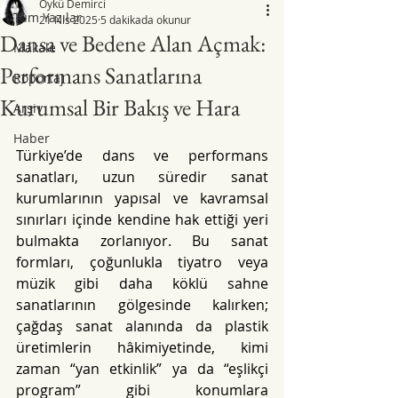
Öykü Demirci
Tüm Yazılar
21 Nis 2025
5 dakikada okunur
Dansa ve Bedene Alan Açmak:
Makale
Performans Sanatlarına
Röportaj
Kurumsal Bir Bakış ve Hara
Arşiv
Haber
Türkiye’de dans ve performans 
sanatları, uzun süredir sanat 
kurumlarının yapısal ve kavramsal 
sınırları içinde kendine hak ettiği yeri 
bulmakta zorlanıyor. Bu sanat 
formları, çoğunlukla tiyatro veya 
müzik gibi daha köklü sahne 
sanatlarının gölgesinde kalırken; 
çağdaş sanat alanında da plastik 
üretimlerin hâkimiyetinde, kimi 
zaman “yan etkinlik” ya da “eşlikçi 
program” gibi konumlara 