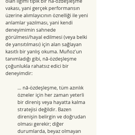
olan ilgimi tipik bir nā-özdeşleşme 
vakası, yani gerçek performansın 
üzerine alımlayıcının öznelliği ile yeni 
anlamlar yazılması, yani kendi 
deneyimimin sahnede 
görülmesi/hayal edilmesi (veya belki 
de yansıtılması) için alan sağlayan 
kasıtlı bir yanlış okuma. Muñoz'un 
tanımladığı gibi, nā-özdeşleşme 
çoğunlukla rahatsız edici bir 
deneyimdir:
… nā-özdeşleşme, tüm azınlık 
özneler için her zaman yeterli 
bir direniş veya hayatta kalma 
stratejisi değildir. Bazen 
direnişin belirgin ve doğrudan 
olması gerekir; diğer 
durumlarda, beyaz olmayan 