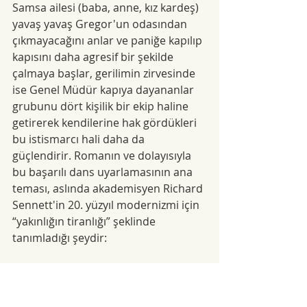
Samsa ailesi (baba, anne, kız kardeş) 
yavaş yavaş Gregor'un odasından 
çıkmayacağını anlar ve paniğe kapılıp 
kapısını daha agresif bir şekilde 
çalmaya başlar, gerilimin zirvesinde 
ise Genel Müdür kapıya dayananlar 
grubunu dört kişilik bir ekip haline 
getirerek kendilerine hak gördükleri 
bu istismarcı hali daha da 
güçlendirir. Romanın ve dolayısıyla 
bu başarılı dans uyarlamasının ana 
teması, aslında akademisyen Richard 
Sennett'in 20. yüzyıl modernizmi için 
“yakınlığın tiranlığı” şeklinde 
tanımladığı şeydir:
Yakınlığın tiranlığı olarak akla 
kolayca gelen iki imge vardır. 
Biri çocuklar, evin üzerindeki 