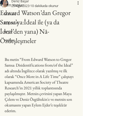
Deniz Başar
Tüm Yazılar
25 Ağu 2023
10 dakikada okunur
Edward Watson’dan Gregor
Makale
Samsa’ya:İdeal ile (ya da
Röportaj
İdeal’den yana) Nā-
Arşiv
Özdeşleşmeler
Haber
Bu metin “From Edward Watson to Gregor 
Samsa: Disidentifications from/of the Ideal” 
adı altında İngilizce olarak yazılmış ve ilk 
olarak “Once More in A Life Time” çalıştayı 
kapsamında American Society of Theatre 
Research’in 2021 yıllık toplantısında 
paylaşılmıştır. Metnin çevirsini yapan Maya 
Çelem ve Deniz Özgültekin'e ve metnin son 
okumasını yapan Eylem Ejder’e teşekkür 
ederim.