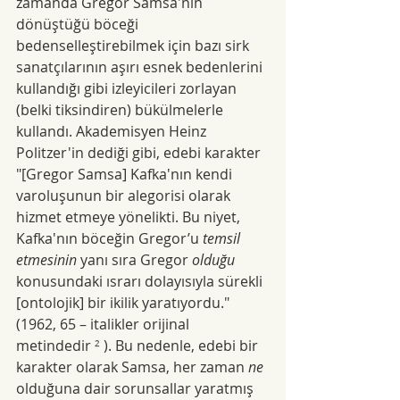
zamanda Gregor Samsa'nın 
dönüştüğü böceği 
bedenselleştirebilmek için bazı sirk 
sanatçılarının aşırı esnek bedenlerini 
kullandığı gibi izleyicileri zorlayan 
(belki tiksindiren) bükülmelerle 
kullandı. Akademisyen Heinz 
Politzer'in dediği gibi, edebi karakter 
"[Gregor Samsa] Kafka'nın kendi 
varoluşunun bir alegorisi olarak 
hizmet etmeye yönelikti. Bu niyet, 
Kafka'nın böceğin Gregor’u 
temsil 
etmesinin
 yanı sıra Gregor 
olduğu
konusundaki ısrarı dolayısıyla sürekli 
[ontolojik] bir ikilik yaratıyordu." 
(1962, 65 – italikler orijinal 
metindedir 
²
 ). Bu nedenle, edebi bir 
karakter olarak Samsa, her zaman 
ne
olduğuna dair sorunsallar yaratmış 