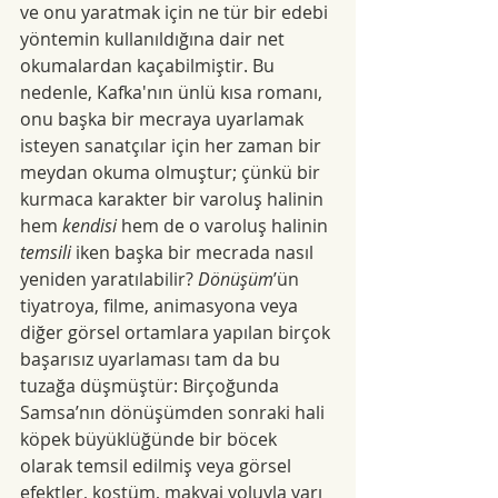
ve onu yaratmak için ne tür bir edebi 
yöntemin kullanıldığına dair net 
okumalardan kaçabilmiştir. Bu 
nedenle, Kafka'nın ünlü kısa romanı, 
onu başka bir mecraya uyarlamak 
isteyen sanatçılar için her zaman bir 
meydan okuma olmuştur; çünkü bir 
kurmaca karakter bir varoluş halinin 
hem 
kendisi
 hem de o varoluş halinin 
temsili 
iken başka bir mecrada nasıl 
yeniden yaratılabilir? 
Dönüşüm
’ün 
tiyatroya, filme, animasyona veya 
diğer görsel ortamlara yapılan birçok 
başarısız uyarlaması tam da bu 
tuzağa düşmüştür: Birçoğunda 
Samsa’nın dönüşümden sonraki hali 
köpek büyüklüğünde bir böcek 
olarak temsil edilmiş veya görsel 
efektler, kostüm, makyaj yoluyla yarı 