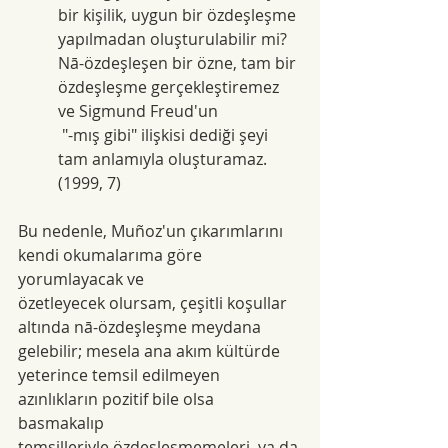
bir kişilik, uygun bir özdeşleşme 
yapılmadan oluşturulabilir mi? 
Nā-özdeşleşen bir özne, tam bir 
özdeşleşme gerçekleştiremez 
ve Sigmund Freud'un
 "-mış gibi" ilişkisi dediği şeyi 
tam anlamıyla oluşturamaz. 
(1999, 7)
Bu nedenle, Muñoz'un çıkarımlarını 
kendi okumalarıma göre 
yorumlayacak ve
özetleyecek olursam, çeşitli koşullar 
altında nā-özdeşleşme meydana 
gelebilir; mesela ana akım kültürde 
yeterince temsil edilmeyen 
azınlıkların pozitif bile olsa 
basmakalıp
temsilleriyle özdeşleşmemeleri, ya da 