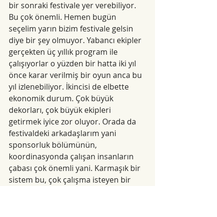
bir sonraki festivale yer verebiliyor. 
Bu çok önemli. Hemen bugün 
seçelim yarın bizim festivale gelsin 
diye bir şey olmuyor. Yabancı ekipler 
gerçekten üç yıllık program ile 
çalışıyorlar o yüzden bir hatta iki yıl 
önce karar verilmiş bir oyun anca bu 
yıl izlenebiliyor. İkincisi de elbette 
ekonomik durum. Çok büyük 
dekorları, çok büyük ekipleri 
getirmek iyice zor oluyor. Orada da 
festivaldeki arkadaşlarım yani 
sponsorluk bölümünün, 
koordinasyonda çalışan insanların 
çabası çok önemli yani. Karmaşık bir 
sistem bu, çok çalışma isteyen bir 
sistem. İlle küratör seçti oldu 
olmuyor, koca bir İKSV ekibi arkada 
her konuda çalışıyor. Hepsi bir 