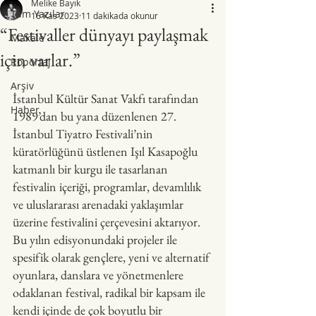
Melike Bayık
Tüm Yazılar
16 Kas 2023
11 dakikada okunur
“Festivaller dünyayı paylaşmak
Makale
için varlar.”
Röportaj
Arşiv
İstanbul Kültür Sanat Vakfı tarafından 
Haber
1989’dan bu yana düzenlenen 27. 
İstanbul Tiyatro Festivali’nin 
küratörlüğünü üstlenen Işıl Kasapoğlu 
katmanlı bir kurgu ile tasarlanan 
festivalin içeriği, programlar, devamlılık 
ve uluslararası arenadaki yaklaşımlar 
üzerine festivalini çerçevesini aktarıyor. 
Bu yılın edisyonundaki projeler ile 
spesifik olarak gençlere, yeni ve alternatif 
oyunlara, danslara ve yönetmenlere 
odaklanan festival, radikal bir kapsam ile 
kendi içinde de çok boyutlu bir 