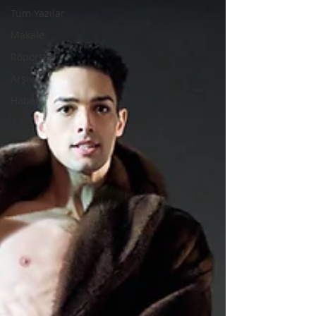
Tüm Yazılar
Makale
Röportaj
Arşiv
Haber