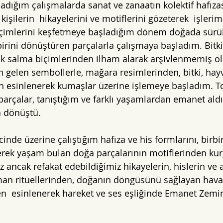
adığım çalışmalarda sanat ve zanaatın kolektif hafızas
 kişilerin  hikayelerini ve motiflerini gözeterek  işlerim
içimlerini keşfetmeye başladığım dönem doğada sürük
birini dönüştüren parçalarla çalışmaya başladım. Bitki
ök salma biçimlerinden ilham alarak arşivlenmemiş olan
an gelen sembollerle, mağara resimlerinden, bitki, hay
n esinlenerek kumaşlar üzerine işlemeye başladım. T
rçalar, tanıştığım ve farklı yaşamlardan emanet aldı
a dönüştü.
de üzerine çalıştığım hafıza ve his formlarını, birbir
erek yaşam bulan doğa parçalarının motiflerinden ku
ancak refakat edebildiğimiz hikayelerin, hislerin ve 
man ritüellerinden, doğanın döngüsünü sağlayan hava,
n  esinlenerek hareket ve ses eşliğinde Emanet Zemin