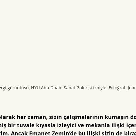
gi görüntüsü, NYU Abu Dhabi Sanat Galerisi izniyle. Fotoğraf: Joh
i olarak her zaman, sizin çalışmalarının kumaşın d
ş bir tuvale kıyasla izleyici ve mekanla ilişki içe
m. Ancak Emanet Zemin’de bu ilişki sizin de bira