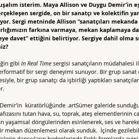
nuşalım isterim. Maya Allison ve Duygu Demir’in eş
çekleşen sergide, on bir sanatçı ve kolektifin yan
alıyor. Sergi metninde Allison “sanatçıları mekand
varlığımızın farkına varmaya, mekan kaplamaya da
ye davet” ettiğini belirtiyor. Sergiye dahil olma 
iz?
iğin gibi 
In Real Time
 sergisi sanatçıların müdahalesi ile
erformatif bir sergi deneyimi sunuyor. Bir grup sanat 
siyle, bir grup sanatçı da işbirliği yaptıkları sanatçıl
r. 
 Demir’in  küratörlüğünde .artSümer galeride sundu
fızasını tutan hava, su, toprak, ateş elementlerinin ca
atan yaşamsal döngülerinden esinlenerek, ses ve hareke
r mekan düzenlemesi olarak sunduk.  İçinde gezilebil
şlerin dansçıların bedenlerinde farklı formlarda evini