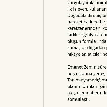
vurgulayarak tanıml
ilk işleyen, kullanan
Doğadaki direniş b
hareket halinde bir
karakterlerinden, k
farklı coğrafyalard
oluşun formlarında
kumaşlar doğadan pa
hikaye anlatıcıların
Emanet Zemin sürecin
boşluklarına yerleş
Tanımlayamadığımız 
olanın formları, şa
ateş elementlerinde
somutlaştı. 