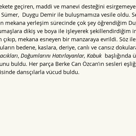
ekete geçiren, maddi ve manevi desteğini esirgemeye
ı Sümer,  Duygu Demir ile buluşmamıza vesile oldu. Ser
ken mekana yerleşim sürecinde çok şey öğrendiğim Du
maşlara dikiş ve boya ile işleyerek şekillendirdiğim i
çıkıp, mekana esneyen bir manzaraya evrildi. Söz ile
ların bedene, kaslara, deriye, canlı ve cansız dokular
acıkları
, 
Doğumlarını Hatırlayanlar, Kabuk 
 başlığında ü
nu buldu. Her parça Berke Can Özcan’ın sesleri eşliği
isinde dansçılarla vücud buldu.