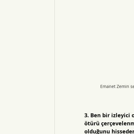
Emanet Zemin ser
3. Ben bir izleyic
ötürü çerçevelenmi
olduğunu hissederi