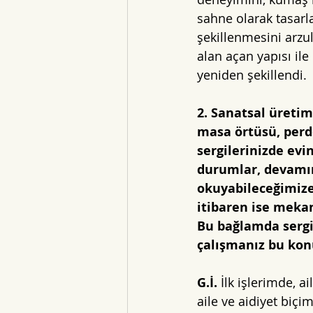
sahne olarak tasarl
şekillenmesini arzu
alan açan yapısı ile
yeniden şekillendi.
2. Sanatsal üretim
masa örtüsü, perde
sergilerinizde evin 
durumlar, devamınd
okuyabileceğimize
itibaren ise mekan
Bu bağlamda sergi
çalışmanız bu konu
G.İ.
 İlk işlerimde, 
aile ve aidiyet biçi