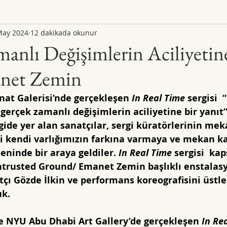
May 2024
12 dakikada okunur
anlı Değişimlerin Aciliyetin
anet Zemin
at Galerisi’nde gerçekleşen 
In Real Time
 sergisi 
erçek zamanlı değişimlerin aciliyetine bir yanıt”
rgide yer alan sanatçılar, sergi küratörlerinin mek
i kendi varlığımızın farkına varmaya ve mekan k
eninde bir araya geldiler. 
In Real Time
 sergisi  ka
Entrusted Ground/ Emanet Zemin başlıklı enstalas
çı Gözde İlkin ve performans koreografisini üstle
uk.
le NYU Abu Dhabi Art Gallery’de gerçekleşen 
In Rea