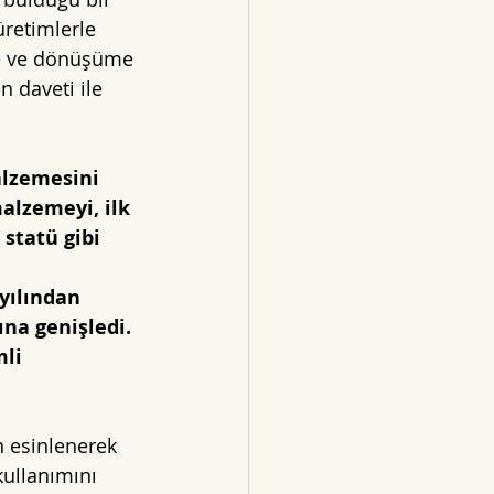
üretimlerle 
te ve dönüşüme 
 daveti ile 
alzemesini 
alzemeyi, ilk 
 statü gibi 
yılından 
na genişledi. 
li 
n esinlenerek 
kullanımını 