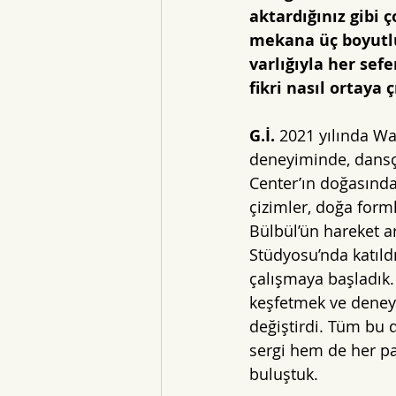
aktardığınız gibi 
mekana üç boyutlu
varlığıyla her sef
fikri nasıl ortaya ç
G.İ.
 2021 yılında Wa
deneyiminde, dansçı
Center’ın doğasında
çizimler, doğa forml
Bülbül’ün hareket a
Stüdyosu’nda katıldı
çalışmaya başladık. A
keşfetmek ve deneyi
değiştirdi. Tüm bu 
sergi hem de her pa
buluştuk. 