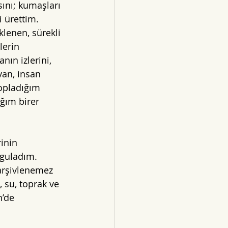
ını; kumaşları 
i ürettim.  
lenen, sürekli 
lerin 
ın izlerini, 
van, insan 
opladığım 
ğım birer 
inin 
rguladım. 
arşivlenemez 
 su, toprak ve 
’de 