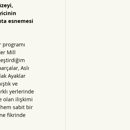
zeyi, 
icinin 
yuta esnemesi 
ir programı 
er Mill 
eştirdiğim 
rçalar, Aslı 
lak Ayaklar 
ıştık ve 
rklı yerlerinde 
olan ilişkimi 
hem sabit bir 
ne fikrinde 