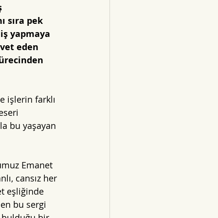
 
ı sıra pek 
a iş yapmaya 
vet eden 
sürecinden 
 işlerin farklı 
eseri 
arla bu yaşayan 
ğumuz Emanet 
nlı, cansız her 
t eşliğinde 
en bu sergi 
 bulduğu bir 