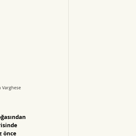
n Varghese 
oğasından 
risinde 
z önce 