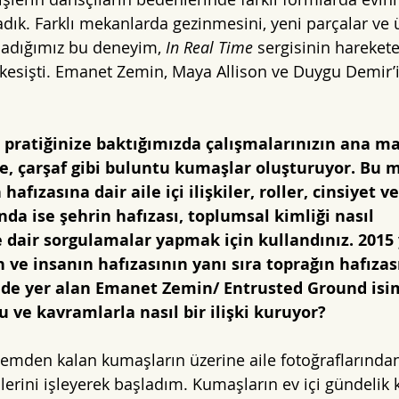
adık. Farklı mekanlarda gezinmesini, yeni parçalar ve 
ladığımız bu deneyim, 
In Real Time
 sergisinin hareke
 kesişti. Emanet Zemin, Maya Allison ve Duygu Demir’in
 pratiğinize baktığımızda çalışmalarınızın ana m
, çarşaf gibi buluntu kumaşlar oluşturuyor. Bu m
hafızasına dair aile içi ilişkiler, roller, cinsiyet ve
a ise şehrin hafızası, toplumsal kimliği nasıl 
 dair sorgulamalar yapmak için kullandınız. 2015 
 ve insanın hafızasının yanı sıra toprağın hafızası
de yer alan Emanet Zemin/ Entrusted Ground isim
 ve kavramlarla nasıl bir ilişki kuruyor?
ailemden kalan kumaşların üzerine aile fotoğraflarında
mlerini işleyerek başladım. Kumaşların ev içi gündelik 