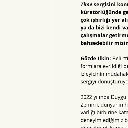
Time
 sergisini ko
küratörlüğünde ger
çok işbirliği yer 
ya da bizi kendi 
çalışmalar getirme
bahsedebilir misin
Gözde İlkin:
 Belirtt
formlara evrildiği p
izleyicinin müdahale
sergiyi dönüştürüyo
2022 yılında Duygu
Zemin’i, dünyanın ha
varlığı birbirine k
deneyimlediğimiz bi
deneyimini, kumaş i