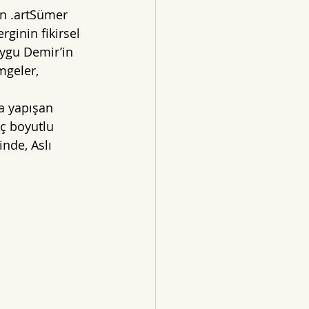
n .artSümer 
ginin fikirsel 
ygu Demir’in 
mgeler, 
 
a yapışan 
ç boyutlu 
nde, Aslı 