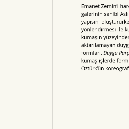
Emanet Zemin’i har
galerinin sahibi Asl
yapısını oluşturur
yönlendirmesi ile ku
kumaşın yüzeyinden 
aktarılamayan duygu
formları, 
Duygu Parç
kumaş işlerde formu
Öztürk’ün koreograf