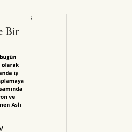
e Bir
 “bugün 
 olarak 
anda iş 
aplamaya 
psamında 
yon ve 
nen Aslı 
l 