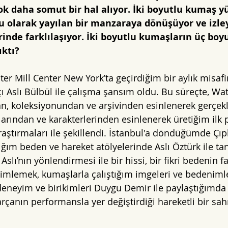
çok daha somut bir hal alıyor. İki boyutlu kumaş yü
 olarak yayılan bir manzaraya dönüşüyor ve izley
erinde farklılaşıyor. İki boyutlu kumaşların üç bo
ıktı?
ter Mill Center New York’ta geçirdiğim bir aylık misaf
 Aslı Bülbül ile çalışma şansım oldu. Bu süreçte, Wat
n, koleksiyonundan ve arşivinden esinlenerek gerçekl
arından ve karakterlerinden esinlenerek üretiğim ilk pa
raştırmaları ile şekillendi. İstanbul'a döndüğümde Çıp
ğım beden ve hareket atölyelerinde Aslı Öztürk ile tan
slı’nın yönlendirmesi ile bir hissi, bir fikri bedenin fa
mlemek, kumaşlarla çalıştığım imgeleri ve bedenimle 
deneyim ve birikimleri Duygu Demir ile paylaştığımda 
rçanın performansla yer değiştirdiği hareketli bir sah