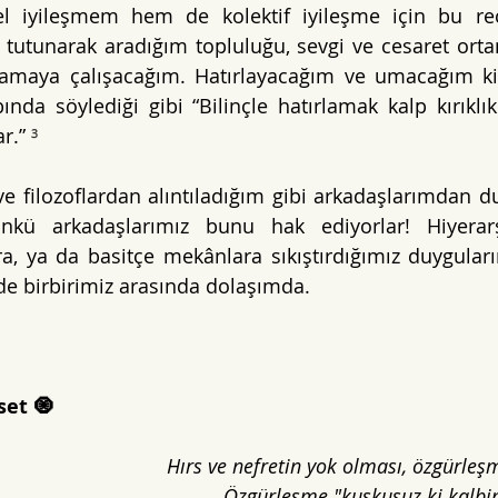
l iyileşmem hem de kolektif iyileşme için bu reçe
utunarak aradığım topluluğu, sevgi ve cesaret ortam
bında söylediği gibi “Bilinçle hatırlamak kalp kırıklıkl
r.” 
³
ve filozoflardan alıntıladığım gibi arkadaşlarımdan d
nkü arkadaşlarımız bunu hak ediyorlar! Hiyerarş
a, ya da basitçe mekânlara sıkıştırdığımız duyguları
de birbirimiz arasında dolaşımda. 
set 🧿
Hırs ve nefretin yok olması, özgürleş
Özgürleşme "kuşkusuz ki kalbin 