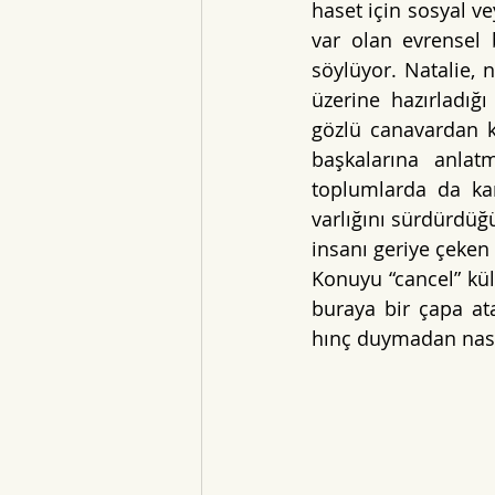
haset için sosyal v
var olan evrensel 
söylüyor. Natalie, 
üzerine hazırladığ
gözlü canavardan ko
başkalarına anlat
toplumlarda da kar
varlığını sürdürdüğ
insanı geriye çeken 
Konuyu “cancel” kül
buraya bir çapa ata
hınç duymadan nasıl