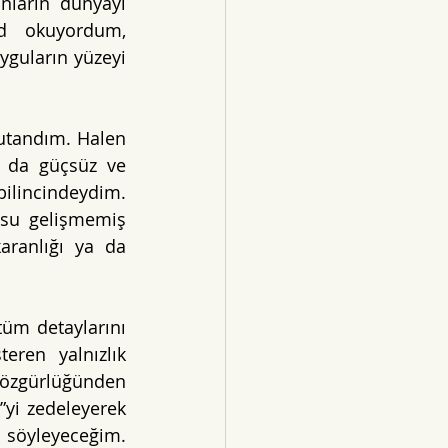
ların dünyayı 
d okuyordum, 
guların yüzeyi 
utandım. Halen 
 da güçsüz ve 
ilincindeydim. 
su gelişmemiş 
ranlığı ya da 
üm detaylarını 
ren yalnızlık 
 özgürlüğünden 
yi zedeleyerek 
 söyleyeceğim. 