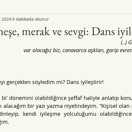
s 2024
9 dakikada okunur
neşe, merak ve sevgi: Dans iyile
(..)
var olacağız biz, canavarca aşkları, garip evreni
yi gerçekten söyledim mi? Dans iyileştirir! 
 bi’ dönemini olabildiğince şeffaf haliyle anlatıp kon
ı alacağım bir yazı yazma niyetindeyim. “Kişisel olan po
nleyip, kendi iyileşme yolculuğumu olabildiğince ç
ğım. 