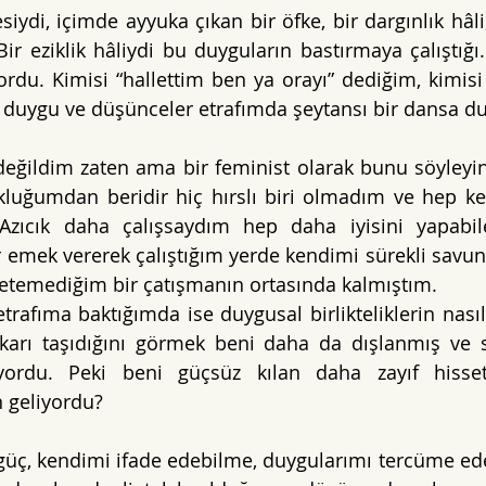
iydi, içimde ayyuka çıkan bir öfke, bir dargınlık hâli
ir eziklik hâliydi bu duyguların bastırmaya çalıştığı.
ordu. Kimisi “hallettim ben ya orayı” dediğim, kimisi
duygu ve düşünceler etrafımda şeytansı bir dansa d
eğildim zaten ama bir feminist olarak bunu söyleyin
uğumdan beridir hiç hırslı biri olmadım ve hep ke
Azıcık daha çalışsaydım hep daha iyisini yapabile
ir emek vererek çalıştığım yerde kendimi sürekli savu
etemediğim bir çatışmanın ortasında kalmıştım. 
trafıma baktığımda ise duygusal birlikteliklerin nasıl
yukarı taşıdığını görmek beni daha da dışlanmış ve s
iyordu. Peki beni güçsüz kılan daha zayıf hisse
 geliyordu? 
üç, kendimi ifade edebilme, duygularımı tercüme ede