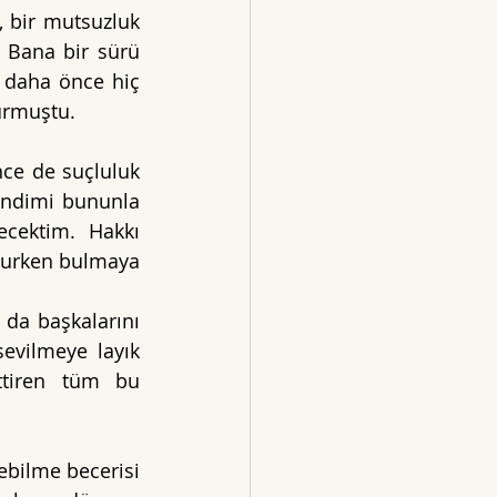
, bir mutsuzluk 
 Bana bir sürü 
 daha önce hiç 
urmuştu. 
ce de suçluluk 
ndimi bununla 
cektim. Hakkı 
nurken bulmaya 
 da başkalarını 
evilmeye layık 
ttiren tüm bu 
bilme becerisi 