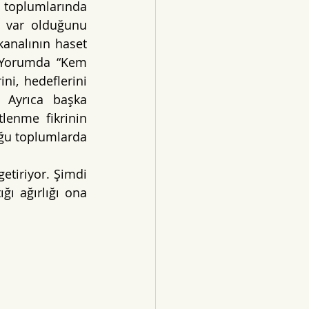
 toplumlarında 
e var olduğunu 
analının haset 
. Yorumda “Kem 
i, hedeflerini 
 Ayrıca başka 
lenme fikrinin 
ğu toplumlarda 
tiriyor. Şimdi 
ı ağırlığı ona 