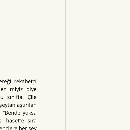
reği rekabetçi 
ez miyiz diye 
 sınıfta. Çile 
eytanlaştırılan 
: “Bende yoksa 
 haset”e sıra 
ençlere her şey 