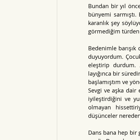
Bundan bir yıl önces
bünyemi sarmıştı. B
karanlık şey söylüy
görmediğim türden 
Bedenimle barışık d
duyuyordum. Çocukl
eleştirip durdum. 
layığınca bir süred
başlamıştım ve yön
Sevgi ve aşka dair e
iyileştirdiğini ve 
olmayan hissettir
düşünceler nereden
Dans bana hep bir g