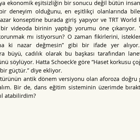
eya ekonomik eşitsizliğin bir sonucu değil bütün insan
bir deneyim olduğunu, en eşitlikçi olanlarında bil
nazar konseptine burada giriş yapıyor ve TRT World k
ı bir videoda birinin yaptığı yorumu öne çıkarıyor
runmak mı istiyorsun? O zaman fikirlerini, isteklerin
ma ki nazar değmesin” gibi bir ifade yer alıyor.
a büyü, cadılık olarak bu başkası tarafından lanet
ünü söylüyor. Hatta Schoeck’e göre “Haset korkusu ço
bir güçtür.” diye ekliyor.
türünün antik dönem versiyonu olan aforoza doğru ge
lım. Bir de, dans eğitim sisteminin üzerimde bıraktığ
 atabilirdim? 