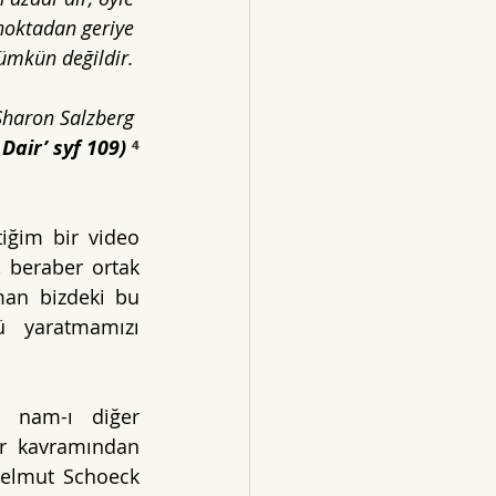
 noktadan geriye 
ümkün değildir. 
Sharon Salzberg 
Dair’ syf 109) 
⁴
ğim bir video 
 beraber ortak 
an bizdeki bu 
 yaratmamızı 
, nam-ı diğer 
r kavramından 
Helmut Schoeck 