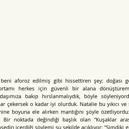
beni aforoz edilmiş gibi hissettiren şey; doğası ge
rtamı herkes için güvenli bir alana dönüştürem
daşımıza bakıp hırslanmalıydık, böyle söyleniyordu
r çekersek o kadar iyi olurduk. Natalie bu yıkıcı ve ş
nine boyuna ele alırken mantığını şöyle özetliyordu
Bir noktada değindiği başlık olan “Kuşaklar arası
sedin içerdiği söylemi şu şekilde açıklıyor: “Şimdiki g