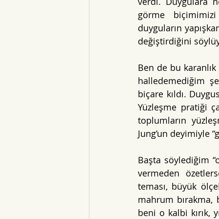
verdi. Duygulara 
görme biçimimizi
duyguların yapışkan
değiştirdiğini söylü
Ben de bu karanlık 
halledemediğim şe
biçare kıldı. Duyg
Yüzleşme pratiği ç
toplumların yüzleş
Jung’un deyimiyle 
Başta söylediğim “o
vermeden özetlers
teması, büyük ölçe
mahrum bırakma, ba
beni o kalbi kırık,