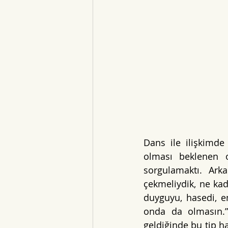
Dans ile ilişkimde 
olması beklenen o
sorgulamaktı. Arka
çekmeliydik, ne kada
duyguyu, hasedi, e
onda da olmasın.” 
geldiğinde bu tip ha