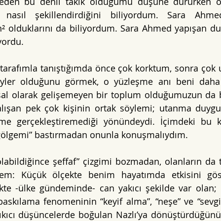
neden bu denli takık olduğumu düşüne dururken on
 nasıl şekillendirdiğini biliyordum. Sara Ahme
² olduklarını da biliyordum. Sara Ahmed yapışan duy
yordu. 
tarafımla tanıştığımda önce çok korktum, sonra çok 
yler olduğunu görmek, o yüzleşme anı beni daha
usal olarak gelişemeyen bir toplum olduğumuzun da b
alışan pek çok kişinin ortak söylemi; utanma duygu
me gerçekleştiremediği yönündeydi. İçimdeki bu ka
“gölgemi” bastırmadan onunla konuşmalıydım. 
labildiğince şeffaf” çizgimi bozmadan, olanların da t
em: Küçük ölçekte benim hayatımda etkisini göste
kte -ülke gündeminde- can yakıcı şekilde var olan;
skılama fenomeninin “keyif alma”, “neşe” ve “sevgi”
 yıkıcı düşüncelerde boğulan Nazlı’ya dönüştürdüğünü