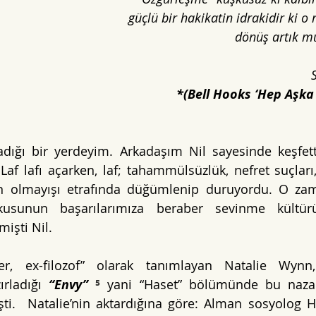
güçlü bir hakikatin idrakidir ki o
dönüş artık m
*(Bell Hooks ‘Hep Aşka 
ığı bir yerdeyim. Arkadaşım Nil sayesinde keşfetti
Laf lafı açarken, laf; tahammülsüzlük, nefret suçları,
ın olmayışı etrafında düğümlenip duruyordu. O zam
kusunun başarılarımıza beraber sevinme kültürü
mişti Nil. 
er, ex-filozof” olarak tanımlayan Natalie Wynn
ırladığı 
“Envy” 
⁵
yani “Haset” bölümünde bu naza
şti.  Natalie’nin aktardığına göre: Alman sosyolog 