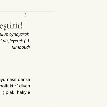
ştirir!
 Gülüp oynayarak 
 düşleyerek.(..) 
Rimbaud
¹
uyu nasıl dansa 
litiktir” diyen 
ıplak haliyle 