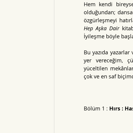
Hem kendi bireyse
olduğundan; dansa t
Hep Aşka Dair 
kita
İyileşme böyle başla
Bu yazıda yazarlar 
yer vereceğim, çü
yüceltilen mekânlar
çok ve en saf biçim
Bölüm 1 : 
Hırs : Ha