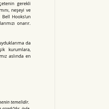
tenin gerekli 
ını, neşeyi ve 
özgürleşmeyi hatırlamaya çalışacağım. Hatırlayacağım ve umacağım ki Bell Hooks’un 
arımızı onarır. 
uyduklarıma da 
ik kurumlara, 
mız aslında en 
menin temelidir. 
azadı"dır, öyle 