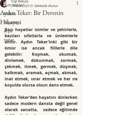
Ezgi Bakçay
Tüm Yazılar
24 Oca 2025
31 dakikada okunur
Aydın Teker: Bir Derenin
Makale
Hikayesi
Röportaj
Bazı hayatlar isimler ve şehirlerle, 
Arşiv
bazıları sıfatlarla ve ünlemlerle 
Haber
anılır. Aydın Teker’inki gibi bir 
ömür ise ancak fiillerle dile 
gelebilir: Koşmak, okumak, 
dinlemek, dokunmak, sormak, 
çekmek, itmek, germek, düşmek, 
kalkmak, aramak, açmak, akmak, 
inat etmek, ısrar etmek ve her ne 
koşulda olursa olsun dans etmek.
Aydın Teker’den hayatını dinlerken 
sadece modern dansta değil genel 
olarak sanatta,  sadece eğitimde 