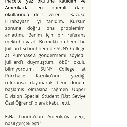
Place’te yaz okuluna katıldım ve 
Amerika’da en önemli dans 
okullarında ders veren
  Kazuko 
Hirabayashi’ yi tanıdım. Kursun 
sonuna doğru ona problemimi 
anlattım. Benim için bir referans 
mektubu yazdı. Bu mektubu hem The 
Juilliard School hem de SUNY College 
at Purchase’a göndermemi söyledi. 
Juilliard’ı duymuştum, öbür okulu 
bilmiyordum. SUNY College at 
Purchase Kazuko'nun yazdığı 
referansa dayanarak beni dönem 
başlamış olmasına rağmen Upper 
Division Special Student [Üst Seviye 
Özel Öğrenci] olarak kabul etti.
E.B.:
 Londra’dan Amerika’ya geçiş 
nasıl gerçekleşti?