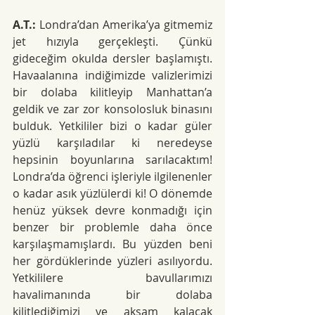
A.T.: 
Londra’dan Amerika’ya gitmemiz 
jet hızıyla gerçekleşti. Çünkü 
gideceğim okulda dersler başlamıştı. 
Havaalanına indiğimizde valizlerimizi 
bir dolaba kilitleyip Manhattan’a 
geldik ve zar zor konsolosluk binasını 
bulduk. Yetkililer bizi o kadar güler 
yüzlü karşıladılar ki neredeyse 
hepsinin boyunlarına sarılacaktım! 
Londra’da öğrenci işleriyle ilgilenenler 
o kadar asık yüzlülerdi ki! O dönemde 
henüz yüksek devre konmadığı için 
benzer bir problemle daha önce 
karşılaşmamışlardı. Bu yüzden beni 
her gördüklerinde yüzleri asılıyordu. 
Yetkililere bavullarımızı 
havalimanında bir dolaba 
kilitlediğimizi ve akşam kalacak 