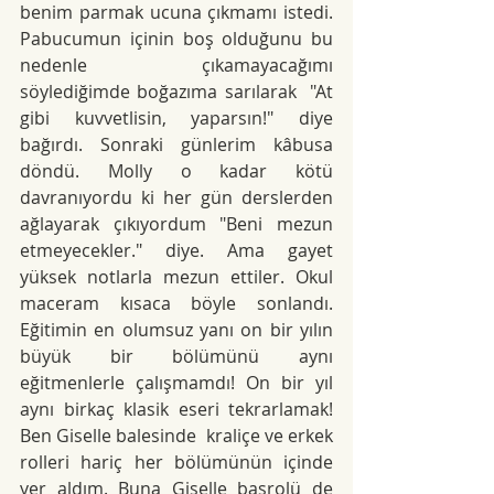
benim parmak ucuna çıkmamı istedi. 
Pabucumun içinin boş olduğunu bu 
nedenle çıkamayacağımı 
söylediğimde boğazıma sarılarak  "At 
gibi kuvvetlisin, yaparsın!" diye 
bağırdı. Sonraki günlerim kâbusa 
döndü. Molly o kadar kötü 
davranıyordu ki her gün derslerden 
ağlayarak çıkıyordum "Beni mezun 
etmeyecekler." diye. Ama gayet 
yüksek notlarla mezun ettiler. Okul 
maceram kısaca böyle sonlandı. 
Eğitimin en olumsuz yanı on bir yılın 
büyük bir bölümünü aynı 
eğitmenlerle çalışmamdı! On bir yıl 
aynı birkaç klasik eseri tekrarlamak! 
Ben Giselle balesinde  kraliçe ve erkek 
rolleri hariç her bölümünün içinde 
yer aldım. Buna Giselle başrolü de 