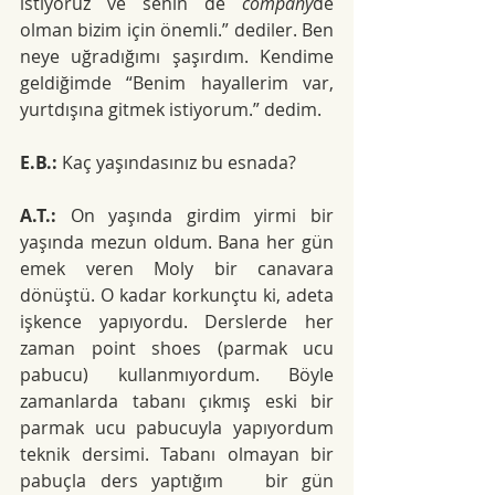
istiyoruz ve senin de 
company
de 
olman bizim için önemli.” dediler. Ben 
neye uğradığımı şaşırdım. Kendime 
geldiğimde “Benim hayallerim var, 
yurtdışına gitmek istiyorum.” dedim.
E.B.:
 Kaç yaşındasınız bu esnada?
A.T.:
 On yaşında girdim yirmi bir 
yaşında mezun oldum. Bana her gün 
emek veren Moly bir canavara 
dönüştü. O kadar korkunçtu ki, adeta 
işkence yapıyordu. Derslerde her 
zaman point shoes (parmak ucu 
pabucu) kullanmıyordum. Böyle 
zamanlarda tabanı çıkmış eski bir 
parmak ucu pabucuyla yapıyordum 
teknik dersimi. Tabanı olmayan bir 
pabuçla ders yaptığım   bir gün 