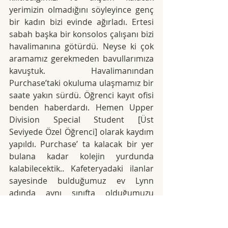
yerimizin olmadığını söyleyince genç 
bir kadın bizi evinde ağırladı. Ertesi 
sabah başka bir konsolos çalışanı bizi 
havalimanına götürdü. Neyse ki çok 
aramamız gerekmeden bavullarımıza 
kavuştuk. Havalimanından 
Purchase’taki okuluma ulaşmamız bir 
saate yakın sürdü. Öğrenci kayıt ofisi 
benden haberdardı. Hemen Upper 
Division Special Student [Üst 
Seviyede Özel Öğrenci] olarak kaydım 
yapıldı. Purchase’ ta kalacak bir yer 
bulana kadar kolejin yurdunda 
kalabilecektik.. Kafeteryadaki ilanlar 
sayesinde bulduğumuz ev Lynn 
adında aynı sınıfta olduğumuzu 
sonradan fark ettiğim bir dans 
öğrencisine aitti. Kolejdeki ilk 