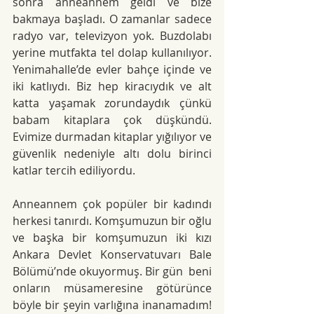
sonra anneannem geldi ve bize 
bakmaya başladı. O zamanlar sadece 
radyo var, televizyon yok. Buzdolabı 
yerine mutfakta tel dolap kullanılıyor. 
Yenimahalle’de evler bahçe içinde ve 
iki katlıydı. Biz hep kiracıydık ve alt 
katta yaşamak zorundaydık çünkü 
babam kitaplara çok düşkündü. 
Evimize durmadan kitaplar yığılıyor ve 
güvenlik nedeniyle altı dolu birinci 
katlar tercih ediliyordu.
Anneannem çok popüler bir kadındı 
herkesi tanırdı. Komşumuzun bir oğlu 
ve başka bir komşumuzun iki kızı 
Ankara Devlet Konservatuvarı Bale 
Bölümü’nde okuyormuş. Bir gün  beni 
onların müsameresine götürünce 
böyle bir şeyin varlığına inanamadım! 