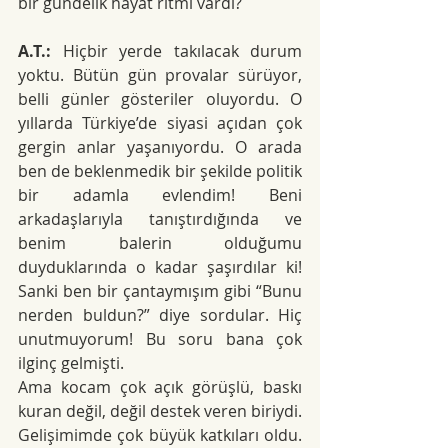
bir gündelik hayat ritmi vardı?
A.T.:
 Hiçbir yerde takılacak durum 
yoktu. Bütün gün provalar sürüyor, 
belli günler gösteriler oluyordu. O 
yıllarda Türkiye’de siyasi açıdan çok 
gergin anlar yaşanıyordu. O arada 
ben de beklenmedik bir şekilde politik 
bir adamla evlendim! Beni 
arkadaşlarıyla tanıştırdığında ve 
benim balerin olduğumu 
duyduklarında o kadar şaşırdılar ki! 
Sanki ben bir çantaymışım gibi “Bunu 
nerden buldun?” diye sordular. Hiç 
unutmuyorum! Bu soru bana çok 
ilginç gelmişti.
Ama kocam çok açık görüşlü, baskı 
kuran değil, değil destek veren biriydi. 
Gelişimimde çok büyük katkıları oldu. 