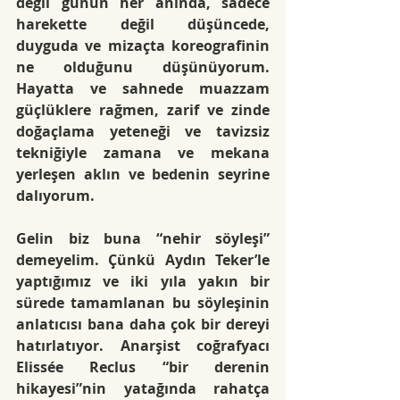
değil günün her anında, sadece 
harekette değil düşüncede, 
duyguda ve mizaçta koreografinin 
ne olduğunu düşünüyorum. 
Hayatta ve sahnede muazzam 
güçlüklere rağmen, zarif ve zinde 
doğaçlama yeteneği ve tavizsiz 
tekniğiyle zamana ve mekana 
yerleşen aklın ve bedenin seyrine 
dalıyorum.
Gelin biz buna “nehir söyleşi” 
demeyelim. Çünkü Aydın Teker’le 
yaptığımız ve iki yıla yakın bir 
sürede tamamlanan bu söyleşinin 
anlatıcısı bana daha çok bir dereyi 
hatırlatıyor. Anarşist coğrafyacı 
Elissée Reclus “bir derenin 
hikayesi”nin yatağında rahatça 