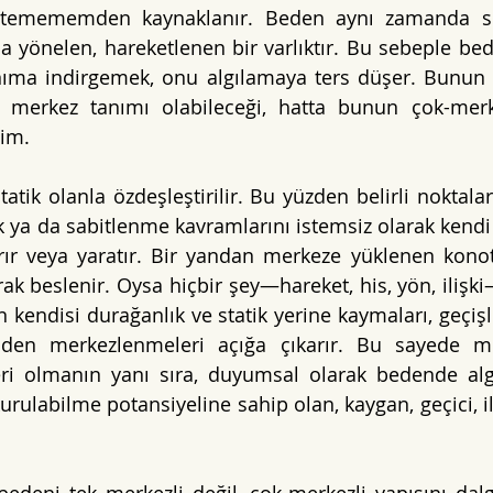
temememden kaynaklanır. Beden aynı zamanda sini
a yönelen, hareketlenen bir varlıktır. Bu sebeple bed
anıma indirgemek, onu algılamaya ters düşer. Bunun 
merkez tanımı olabileceği, hatta bunun çok-merkez
im.
tatik olanla özdeşleştirilir. Bu yüzden belirli noktalar
k ya da sabitlenme kavramlarını istemsiz olarak kendi 
arır veya yaratır. Bir yandan merkeze yüklenen kono
rak beslenir. Oysa hiçbir şey—hareket, his, yön, ilişki—
kendisi durağanlık ve statik yerine kaymaları, geçişle
iden merkezlenmeleri açığa çıkarır. Bu sayede mer
ri olmanın yanı sıra, duyumsal olarak bedende algı
rulabilme potansiyeline sahip olan, kaygan, geçici, iliş