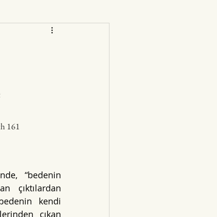
t
th 161
nde, “bedenin 
n çıktılardan 
bedenin kendi 
erinden çıkan 