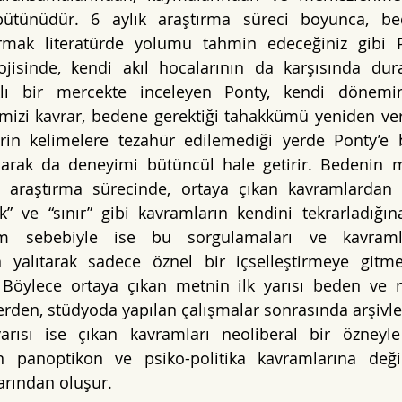
 bütünüdür. 6 aylık araştırma süreci boyunca, be
ırmak literatürde yolumu tahmin edeceğiniz gibi Po
jisinde, kendi akıl hocalarının da karşısında dur
lı bir mercekte inceleyen Ponty, kendi dönemin
erimizi kavrar, bedene gerektiği tahakkümü yeniden ver
in kelimelere tezahür edilemediği yerde Ponty’e b
arak da deneyimi bütüncül hale getirir. Bedenin me
 araştırma sürecinde, ortaya çıkan kavramlardan b
” ve “sınır” gibi kavramların kendini tekrarladığın
im sebebiyle ise bu sorgulamaları ve kavramla
n yalıtarak sadece öznel bir içselleştirmeye gitm
 Böylece ortaya çıkan metnin ilk yarısı beden ve m
rden, stüdyoda yapılan çalışmalar sonrasında arşivlene
yarısı ise çıkan kavramları neoliberal bir özneyle
n panoptikon ve psiko-politika kavramlarına değin
arından oluşur.