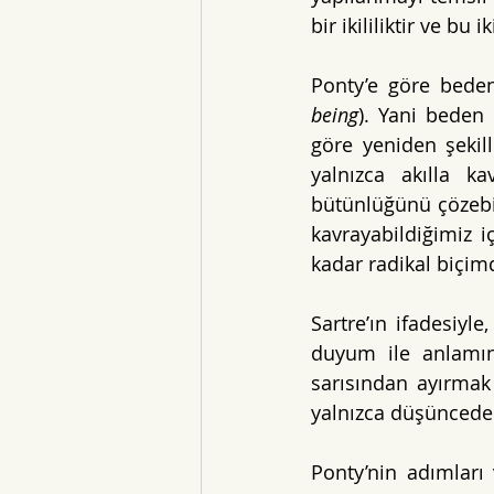
bir ikililiktir ve bu
Ponty’e göre beden
being
). Yani beden 
göre yeniden şekil
yalnızca akılla 
bütünlüğünü çözeb
kavrayabildiğimiz 
kadar radikal biçimd
Sartre’ın ifadesiyle
duyum ile anlamın 
sarısından ayırma
yalnızca düşünceden
Ponty’nin adımları 