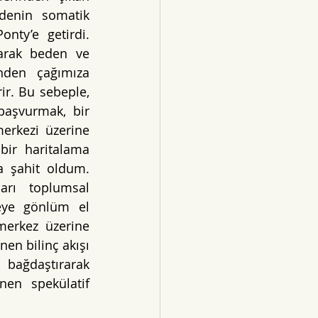
denin somatik 
nty’e getirdi. 
arak beden ve 
den çağımıza 
ir. Bu sebeple, 
aşvurmak, bir 
rkezi üzerine 
ir haritalama 
a şahit oldum. 
rı toplumsal 
eye gönlüm el 
erkez üzerine 
n bilinç akışı 
 bağdaştırarak 
en spekülatif 