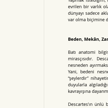
Yapmak istediğim, b
evrilen bir varlık 
dünyayı sadece akla
var olma biçimine d
Beden, Mekân, Za
Batı anatomi bilg
mirasçısıdır. Desc
nesneden ayırmaksız
Yani, bedeni nesn
“şeylerdir” nihaye
duyularla algıladığı
kavrayışına dayanma
Descartes’ın ünlü 