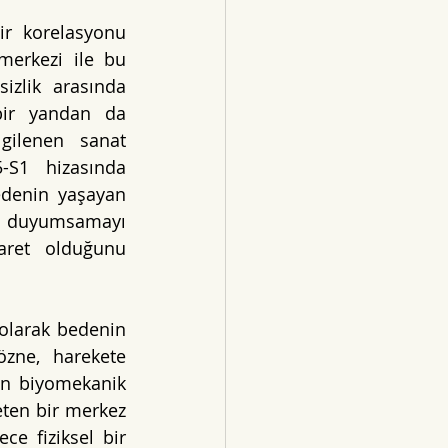
ir korelasyonu 
erkezi ile bu 
zlik arasında 
ir yandan da 
gilenen sanat 
-S1 hizasında 
edenin yaşayan 
 duyumsamayı 
aret olduğunu 
olarak bedenin 
zne, harekete 
n biyomekanik 
ten bir merkez 
e fiziksel bir 