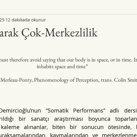
025
12 dakikada okunur
arak Çok-Merkezlilik
st therefore avoid saying that our body is in space, or in time. I
inhabits space and time”
Merleau-Ponty, Phenomenology of Perception, trans. Colin Smi
emircioğlu’nun “Somatik Performans” adlı dersi
rıldığı bir sanatçı araştırması boyunca toparlana
kaleme alınanlar, biten bir sonucun ötesinde, 
duraksamalarından, kaymalarından ve merkezlenmel