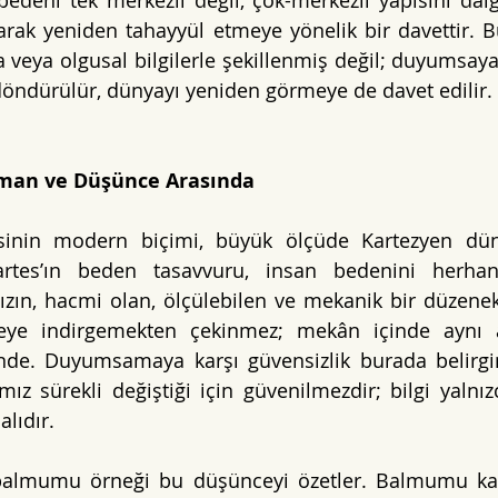
edeni tek merkezli değil, çok-merkezli yapısını dalga
olarak yeniden tahayyül etmeye yönelik bir davettir. B
 veya olgusal bilgilerle şekillenmiş değil; duyumsayan
öndürülür, dünyayı yeniden görmeye de davet edilir.
man ve Düşünce Arasında
isinin modern biçimi, büyük ölçüde Kartezyen dü
artes’ın beden tasavvuru, insan bedenini herhangi
ın, hacmi olan, ölçülebilen ve mekanik bir düzenek 
eye indirgemekten çekinmez; mekân içinde aynı a
tinde. Duyumsamaya karşı güvensizlik burada belirgi
mız sürekli değiştiği için güvenilmezdir; bilgi yalnız
lıdır.
balmumu örneği bu düşünceyi özetler. Balmumu katıy