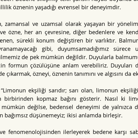
 ikillilik öznenin yaşadığı evrensel bir deneyimdir.
, zamansal ve uzamsal olarak yaşayan bir yönelim
ve özne, her an çevresine, diğer bedenlere ve kendi 
lenen, sürekli konum değiştiren bir varlıktır. Balm
kavranamayacağı gibi, duyumsamadığımız sürece 
ilmemiz de pek mümkün değildir. Duyularla balmumu
için formun çözülüşüne anlam verebiliriz. Duyuları
e çıkarmak, özneyi, öznenin tanımını ve algısını da eks
, “Limonun ekşiliği sarıdır; sarı olan, limonun ekşiliği
birbirinden kopmaz bağını gösterir. Nasıl ki limon
k mümkün değilse, bedensel deneyimi de yalnızca 
 bağımsız düşünemeyiz; ikisi anlamda birleşir.
ve fenomenolojisinden ilerleyerek bedene karşı sabit