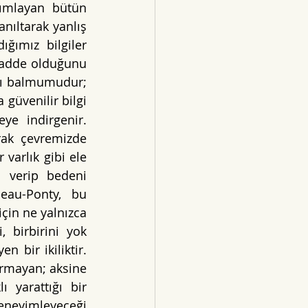
nımlayan bütün 
nıltarak yanlış 
ğımız bilgiler 
madde olduğunu 
nı balmumudur; 
güvenilir bilgi 
e indirgenir. 
rak çevremizde 
arlık gibi ele 
 verip bedeni 
eau-Ponty, bu 
için ne yalnızca 
birbirini yok 
 bir ikiliktir. 
urmayan; aksine 
 yarattığı bir 
eneyimleyeceği 