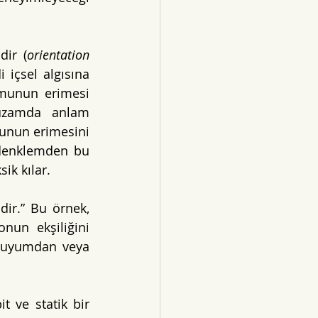
dir (
orientation 
içsel algısına 
umunun erimesi 
uzamda anlam 
nun erimesini 
 denklemden bu 
ik kılar.
dir.” Bu örnek, 
un ekşiliğini 
duyumdan veya 
 ve statik bir 