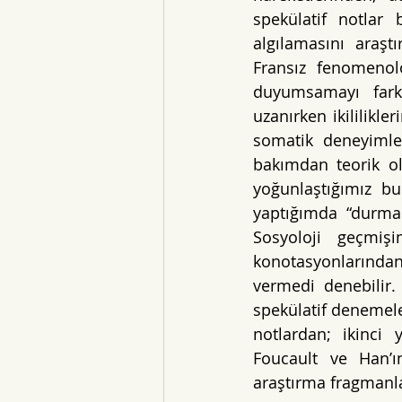
spekülatif notlar
algılamasını araşt
Fransız fenomenolo
duyumsamayı fark
uzanırken ikililikl
somatik deneyimler
bakımdan teorik ol
yoğunlaştığımız bu
yaptığımda “durmak
Sosyoloji geçmiş
konotasyonlarında
vermedi denebilir.
spekülatif denemele
notlardan; ikinci 
Foucault ve Han’ı
araştırma fragmanl