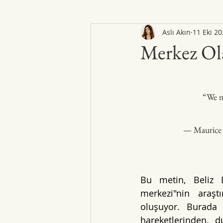
Aslı Akın
11 Eki 2
Merkez Ol
“We mu
— Maurice 
Bu metin, Beliz D
merkezi"nin araştı
oluşuyor. Burada 
hareketlerinden, 