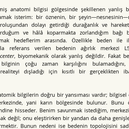
nmiş anatomi bilgisi gölgesinde şekillenen yanlış b
amak isterim: bir öznenin, bir şeyin—nesnesinin—m
oluşundan dolayı getirdiği durağanlık ve hareketsi
kurduğum ve hâlâ koparmakta zorlandığım bağı b
ak hedeflerim arasında. Özellikle beden ile il
lıkla referans verilen bedenin ağırlık merkezi L5
center
, biyomekanik olarak yanlış değildir. Fakat b
 bilginin çoğu zaman karşılığını bulamadığını,
aliteyi dışladığı için kısıtlı bir gerçeklikten ib
omik bilgilerin doğru bir yansıması vardır; bilgisel 
erkezinde, yani karın bölgesinde bulunur. Bunu ö
ndine hisseder. Benim savunmak istediğim, merkezi
ak değil; onu eleştirirken bir yandan da daha genişle
tirmektir. Bunun nedeni ise bedenin topolojisini sadec