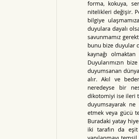
forma, kokuya, ser
nitelikleri değişir.
bilgiye ulaşmamıza
duyulara dayalı ols
savunmamız gerekti
bunu bize duyular de
kaynağı olmaktan ç
Duyularımızın bize
duyumsanan dünyaya 
alır. Akıl ve bed
neredeyse bir nes
dikotomiyi ise ileri 
duyumsayarak ne de
etmek veya gücü tek 
Buradaki yatay hiyer
iki tarafın da eşit
yapılanmayı temsil 