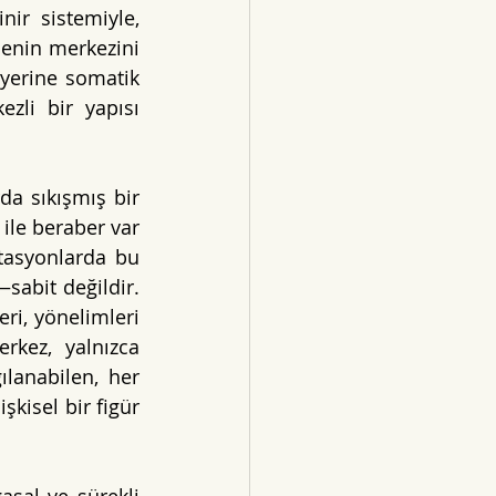
r sistemiyle, 
enin merkezini 
yerine somatik 
li bir yapısı 
da sıkışmış bir 
ile beraber var 
tasyonlarda bu 
sabit değildir. 
ri, yönelimleri 
kez, yalnızca 
lanabilen, her 
kisel bir figür 