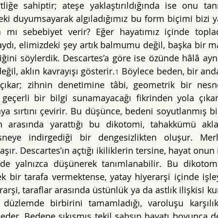
tliğe sahiptir; ateşe yaklaştırıldığında ise onu ta
 Peki duyumsayarak algıladığımız bu form biçimi bizi ya
 mı sebebiyet verir? Eğer hayatımız içinde topladı
aydı, elimizdeki şey artık balmumu değil, başka bir 
ğini söylerdik. Descartes’a göre ise özünde hâlâ ay
ğil, aklın kavrayışı gösterir.
 Böylece beden, bir anda 
1
ıkar; zihnin denetimine tâbi, geometrik bir nesney
 geçerli bir bilgi sunamayacağı fikrinden yola çıka
sırtını çevirir. Bu düşünce, bedeni soyutlanmış bir v
en arasında yarattığı bu dikotomi, tahakkümü akla
neye indirgediği bir dengesizlikten oluşur. Merl
taşır. Descartes’ın açtığı ikiliklerin tersine, hayat onun 
 yalnızca düşünerek tanımlanabilir. Bu dikotomi, 
bir tarafa vermektense, yatay hiyerarşi içinde işleyen
arşi, taraflar arasında üstünlük ya da astlık ilişkisi k
 düzlemde birbirini tamamladığı, varoluşu karşılıklı
eder. Bedene sıkışmış tekil şahsın hayatı boyunca d