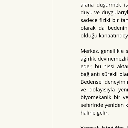
alana düşürmek is
duyu ve duygularıyl
sadece fiziki bir t
olarak da bedenin 
olduğu kanaatindey
Merkez, genellikle s
ağırlık, devinemezli
eder, bu hissi akt
bağlantı sürekli ola
Bedensel deneyimin 
ve dolayısıyla yen
biyomekanik bir ve
seferinde yeniden ku
haline gelir.