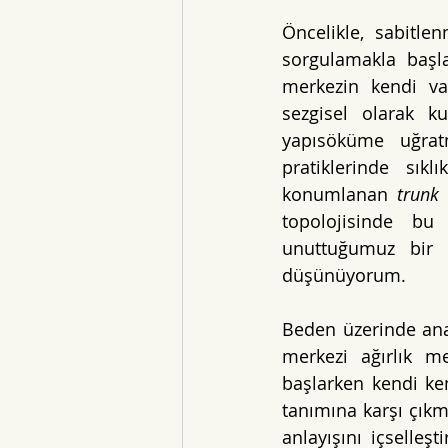
Öncelikle, sabitle
sorgulamakla başl
merkezin kendi var
sezgisel olarak 
yapısöküme uğratm
pratiklerinde sık
konumlanan 
trunk 
topolojisinde bu
unuttuğumuz bir re
düşünüyorum.
Beden üzerinde anat
merkezi ağırlık m
başlarken kendi ke
tanımına karşı çıkm
anlayışını içselleş